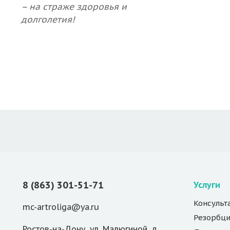
– на страже здоровья и
долголетия!
8 (863) 301-51-71
Услуги
Консульт
mc-artroliga@ya.ru
Резорбци
Ростов-на-Дону, ул. Малюгиной, д.