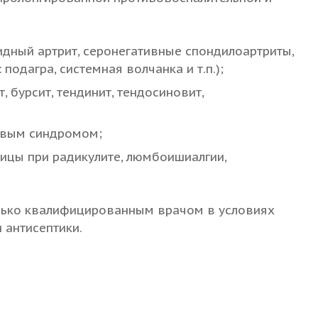
дный артрит, серонегативные спондилоартриты,
одагра, системная волчанка и т.п.);
 бурсит, тендинит, тендосиновит,
евым синдромом;
ицы при радикулите, люмбоишиалгии,
олько квалифицированным врачом в условиях
 антисептики.