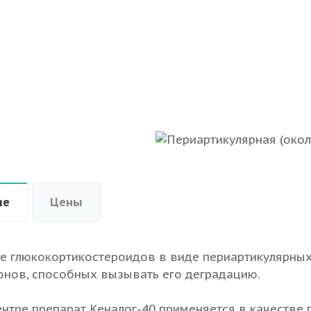
ие
Цены
 глюкокортикостероидов в виде периартикулярных 
онов, способных вызывать его деградацию.
нтре препарат Кеналог-40 применяется в качестве