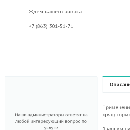
Ждем вашего звонка
+7 (863) 301-51-71
Описан
Консультация
специалиста
Применение
Резорбция грыж
хрящ горм
Наши администраторы ответят на
любой интересующий вопрос по
Физиолечение
услуге
В нашем це