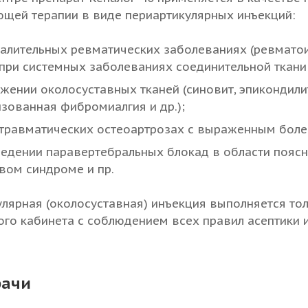
щей терапии в виде периартикулярных инъекций:
алительных ревматических заболеваниях (ревматои
при системных заболеваниях соединительной ткани: п
жении околосуставных тканей (синовит, эпикондилит,
зованная фибромиалгия и др.);
ттравматических остеоартрозах с выраженным бол
едении паравертебральных блокад в области поясн
вом синдроме и пр.
лярная (околосуставная) инъекция выполняется т
го кабинета с соблюдением всех правил асептики и
рачи