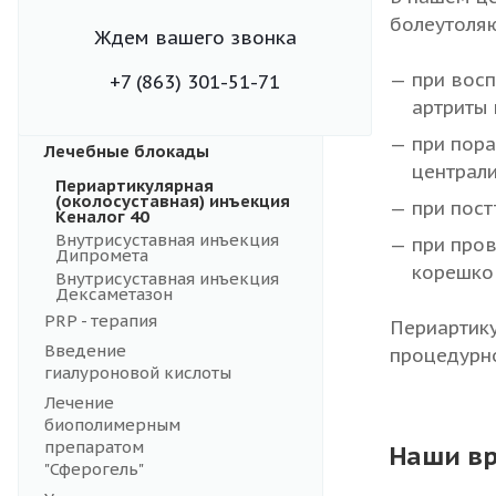
болеутоляю
Ждем вашего звонка
Лечение в
при восп
+7 (863) 301-51-71
процедурном
артриты 
кабинете
при пора
Лечебные блокады
централи
Периартикулярная
(околосуставная) инъекция
при пос
Кеналог 40
Внутрисуставная инъекция
при пров
Дипромета
корешко
Внутрисуставная инъекция
Дексаметазон
PRP - терапия
Периартику
Введение
процедурно
гиалуроновой кислоты
Лечение
биополимерным
препаратом
Наши в
"Сферогель"