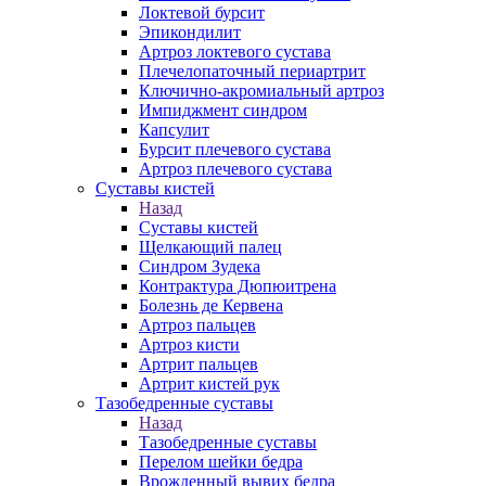
Локтевой бурсит
Эпикондилит
Артроз локтевого сустава
Плечелопаточный периартрит
Ключично-акромиальный артроз
Импиджмент синдром
Капсулит
Бурсит плечевого сустава
Артроз плечевого сустава
Суставы кистей
Назад
Суставы кистей
Щелкающий палец
Синдром Зудека
Контрактура Дюпюитрена
Болезнь де Кервена
Артроз пальцев
Артроз кисти
Артрит пальцев
Артрит кистей рук
Тазобедренные суставы
Назад
Тазобедренные суставы
Перелом шейки бедра
Врожденный вывих бедра