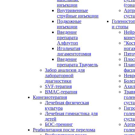
инъекции
(гона
Внутривенные
Артр
струйные инъекции
суста
Подкожные
Голеносто
инъекции
и стопы
Введение
Нейр
препарата
коне
Алфлутоп
"Кос
Игольчатая
нога
лигаментотомия
Пято
Введение
Плос
препарата Траумель
План
Забор анализов для
фасц
лабораторной
Невр
диагностики
Боле
SVF-терапия
Ахил
BMAC-терапия
Трав
Кинезиотерапия
голе
Лечебная физическая
суста
культура
Гигр
Лечебная гимнастика для
голе
детей
суста
БОС-тренинг
Артр
Реабилитация после перелома
голе