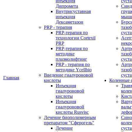
инъекция
суста
Дипромета
Синд
Внутрисуставная
груш
инъекция
мыш
Дексаметазон
Бурс
PRP - терапия
тазо
PRP-терапия по
суста
технологии Cortexil
Асеп
PRP
некр
PRP-терапия по
Артр
методике
тазо
плазмолифтинг
суста
PRP - терапия по
Артр
методике Ycellbio
тазо
Введение гиалуроновой
суста
Главная
кислоты
Коленные 
Инъекция
Трав
гиалуроновой
коле
кислоты
Кист
Инъекция
Вару
гиалуроновой
валь
кислоты Rusvisc
дефо
Лечение биополимерным
Сино
препаратом "Сферогель"
коле
Лечение
суст