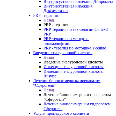
Внутрисуставная инъекция Дипромета
Внутрисуставная инъекция
Дексаметазон
PRP - терапия
Назад
PRP - терапия
PRP-терапия по технологии Cortexil
PRP
PRP-терапия по методике
плазмолифтинг
PRP - терапия по методике Ycellbio
Введение гиалуроновой кислоты
Назад
Введение гиалуроновой кислоты
Инъекция гиалуроновой кислоты
Инъекция гиалуроновой кислоты
Rusvisc
Лечение биополимерным препаратом
"Сферогель"
Назад
Лечение биополимерным препаратом
"Сферогель"
Лечение биополимерным гидрогелем
Сферогель
Услуги процедурного кабинета