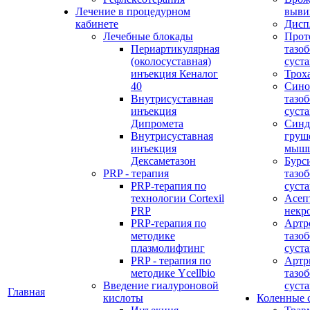
Лечение в процедурном
выви
кабинете
Дисп
Лечебные блокады
Прот
Периартикулярная
тазо
(околосуставная)
суста
инъекция Кеналог
Трох
40
Сино
Внутрисуставная
тазо
инъекция
суста
Дипромета
Синд
Внутрисуставная
груш
инъекция
мыш
Дексаметазон
Бурс
PRP - терапия
тазо
PRP-терапия по
суста
технологии Cortexil
Асеп
PRP
некр
PRP-терапия по
Артр
методике
тазо
плазмолифтинг
суста
PRP - терапия по
Артр
методике Ycellbio
тазо
Введение гиалуроновой
суста
Главная
кислоты
Коленные 