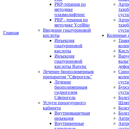
PRP-терапия по
Артр
методике
тазо
плазмолифтинг
суста
PRP - терапия по
Артр
методике Ycellbio
тазо
Введение гиалуроновой
суста
Главная
кислоты
Коленные 
Инъекция
Трав
гиалуроновой
коле
кислоты
Кист
Инъекция
Вару
гиалуроновой
валь
кислоты Rusvisc
дефо
Лечение биополимерным
Сино
препаратом "Сферогель"
коле
Лечение
суст
биополимерным
Бурс
гидрогелем
суста
Сферогель
Болез
Услуги процедурного
Шлят
кабинета
Боле
Внутримышечная
Боле
инъекция
Артр
Внутривенные
Артр
капельные
суста