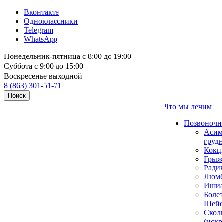
Вконтакте
Одноклассники
Telegram
WhatsApp
Понедельник-пятница с 8:00 до 19:00
Суббота с 9:00 до 15:00
Воскресенье выходной
8 (863) 301-51-71
Поиск
Что мы лечим
Позвоночн
Асим
груд
Кокц
Грыж
Ради
Люмб
Ишиа
Боле
Шейе
Скол
(иск