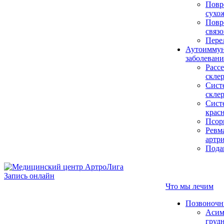
Повр
сухо
Повр
связо
Пере
Аутоимму
заболевани
Pасс
скле
Сист
скле
Сист
крас
Псор
Ревм
артр
Пода
Запись онлайн
Что мы лечим
Позвоночн
Асим
груд