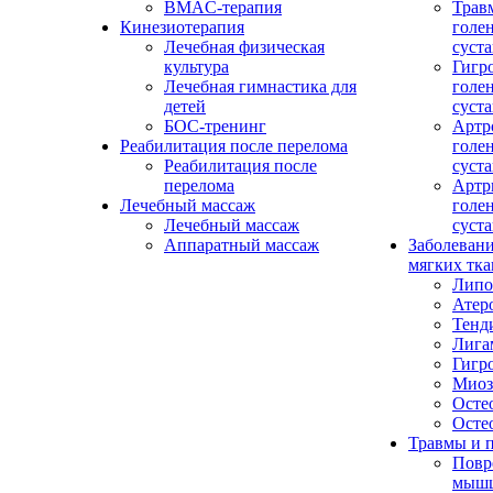
BMAC-терапия
Трав
Кинезиотерапия
голе
Лечебная физическая
суста
культура
Гигр
Лечебная гимнастика для
голе
детей
суста
БОС-тренинг
Артр
Реабилитация после перелома
голе
Реабилитация после
суста
перелома
Артр
Лечебный массаж
голе
Лечебный массаж
суста
Аппаратный массаж
Заболевани
мягких тка
Липо
Атер
Тенд
Лига
Гигр
Миоз
Осте
Осте
Травмы и 
Повр
мыш