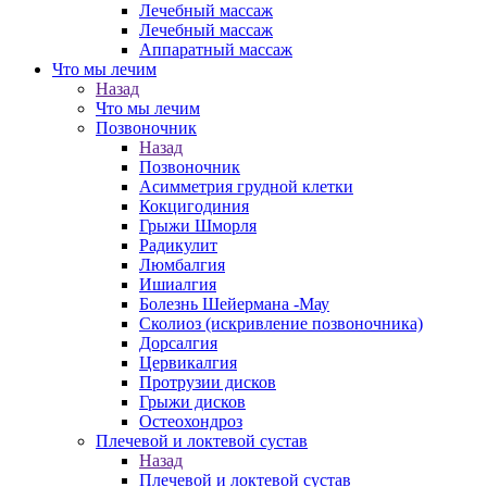
Лечебный массаж
Лечебный массаж
Аппаратный массаж
Что мы лечим
Назад
Что мы лечим
Позвоночник
Назад
Позвоночник
Асимметрия грудной клетки
Кокцигодиния
Грыжи Шморля
Радикулит
Люмбалгия
Ишиалгия
Болезнь Шейермана -Мау
Сколиоз (искривление позвоночника)
Дорсалгия
Цервикалгия
Протрузии дисков
Грыжи дисков
Остеохондроз
Плечевой и локтевой сустав
Назад
Плечевой и локтевой сустав