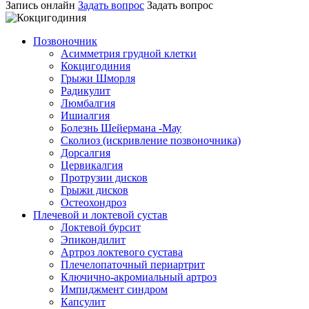
Запись онлайн
Задать вопрос
Задать вопрос
Позвоночник
Асимметрия грудной клетки
Кокцигодиния
Грыжи Шморля
Радикулит
Люмбалгия
Ишиалгия
Болезнь Шейермана -Мау
Сколиоз (искривление позвоночника)
Дорсалгия
Цервикалгия
Протрузии дисков
Грыжи дисков
Остеохондроз
Плечевой и локтевой сустав
Локтевой бурсит
Эпикондилит
Артроз локтевого сустава
Плечелопаточный периартрит
Ключично-акромиальный артроз
Импиджмент синдром
Капсулит