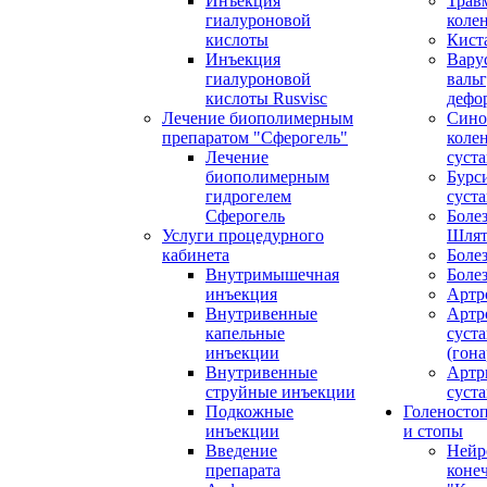
Инъекция
Трав
гиалуроновой
коле
кислоты
Кист
Инъекция
Вару
гиалуроновой
валь
кислоты Rusvisc
дефо
Лечение биополимерным
Сино
препаратом "Сферогель"
коле
Лечение
суст
биополимерным
Бурс
гидрогелем
суста
Сферогель
Болез
Услуги процедурного
Шлят
кабинета
Боле
Внутримышечная
Боле
инъекция
Артр
Внутривенные
Артр
капельные
суста
инъекции
(гона
Внутривенные
Артр
струйные инъекции
суста
Подкожные
Голеносто
инъекции
и стопы
Введение
Нейр
препарата
коне