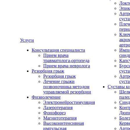
Локт
Эпик
Артр
суста
Плеч
пери
Ключ
акро
Услуги
артро
Консультация специалиста
Импи
Прием врача
синд
травматолога-ортопеда
Капс
Прием врача невролога
Бурс
Резорбция грыж
суста
Резорбция грыж
Артр
Лечение грыжи
суста
позвоночника методом
Суставы к
управляемой резорбции
Щел
Физиолечение
пале
Электронейростимуляция
Синд
Лазеротерапия
Конт
Фонофорез
Дюпю
Магнитотерапия
Болез
Высокоинтенсивная
Керв
импульсная
Артр