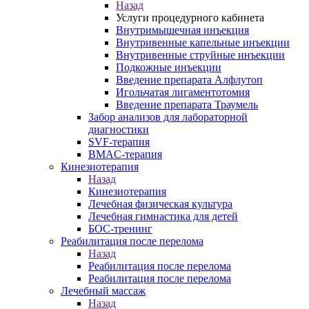
Назад
Услуги процедурного кабинета
Внутримышечная инъекция
Внутривенные капельные инъекции
Внутривенные струйные инъекции
Подкожные инъекции
Введение препарата Алфлутоп
Игольчатая лигаментотомия
Введение препарата Траумель
Забор анализов для лабораторной
диагностики
SVF-терапия
BMAC-терапия
Кинезиотерапия
Назад
Кинезиотерапия
Лечебная физическая культура
Лечебная гимнастика для детей
БОС-тренинг
Реабилитация после перелома
Назад
Реабилитация после перелома
Реабилитация после перелома
Лечебный массаж
Назад