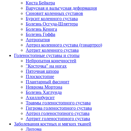
Киста Бейкера
Варусная и вальгусная деформация
Синовит коленных суставов
Бурсит коленного сустава
Болезнь Осгуда-Шляттера
Болезнь Кенига
Болезнь Гоффа
Артропатия
Артроз коленного сустава (гонартроз)
Артрит коленного сустава
Голеностопные суставы и стопы
Нейропатия конечностей
"Косточка" на ногах
Пяточная шпора
Плоскостопие
Плантарный фасциит
Неврома Мортона
Болезнь Хаглунда
Ахиллобурсит
Травмы голеностопного сустава
Гигрома голеностопного сустава
Артроз голеностопного сустава
Артрит голеностопного сустава
Заболевания костных и мягких тканей
Липома