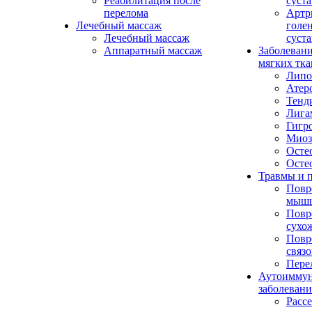
Реабилитация после
суста
перелома
Артр
Лечебный массаж
голе
Лечебный массаж
суста
Аппаратный массаж
Заболевани
мягких тка
Липо
Атер
Тенд
Лига
Гигр
Миоз
Осте
Осте
Травмы и 
Повр
мыш
Повр
сухо
Повр
связо
Пере
Аутоимму
заболевани
Pасс