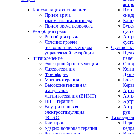
артро
Консультация специалиста
Импи
Прием врача
синд
травматолога-ортопеда
Капс
Прием врача невролога
Бурс
Резорбция грыж
суста
Резорбция грыж
Артр
Лечение грыжи
суста
позвоночника методом
Суставы к
управляемой резорбции
Щел
Физиолечение
пале
Электронейростимуляция
Синд
Лазеротерапия
Конт
Фонофорез
Дюпю
Магнитотерапия
Болез
Высокоинтенсивная
Керв
импульсная
Артр
магнитотерапия (ВИМТ)
Артр
HILT-терапия
Артр
Внутритканевая
Артр
электростимуляция
рук
(ВТЭС)
Тазобедре
Биоптрон
Пере
Ударно-волновая терапия
бедр
Рефлексотерапия
Врож