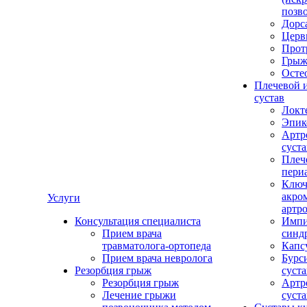
позв
Дорс
Церв
Прот
Грыж
Осте
Плечевой 
сустав
Локт
Эпик
Артр
суста
Плеч
пери
Ключ
акро
Услуги
артро
Консультация специалиста
Импи
Прием врача
синд
травматолога-ортопеда
Капс
Прием врача невролога
Бурс
Резорбция грыж
суста
Резорбция грыж
Артр
Лечение грыжи
суста