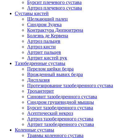
Бурсит плечевого сустава
Артроз плечевого сустава
Суставы кистей
Щелкающий палец
Синдром Зудека
Контрактура Дюпюитрена
Болезнь де Кервена
Артроз пальцев
Артроз кисти
Артрит пальцев
Артрит кистей рук
Тазобедренные суставы
Перелом шейки бедра
Врожденный вывих бедра
Дисплазия
Протезирование тазобедренного сустава
Трохантерит
Синовит тазобедренного сустава
Синдром грушевидной мышцы
Бурсит тазобедренного сустава
Асептический некроз
Артроз тазобедренного сустава
Артрит тазобедренного сустава
Коленные суставы
Травмы коленного сустава