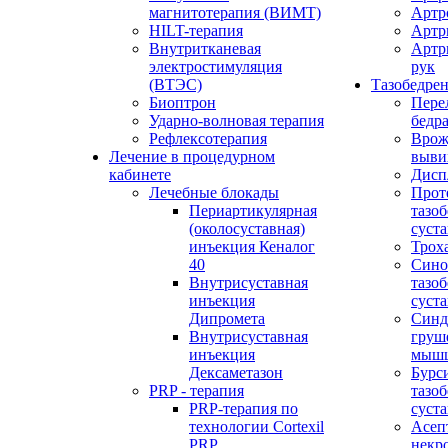
магнитотерапия (ВИМТ)
Артр
HILT-терапия
Артр
Внутритканевая
Артр
электростимуляция
рук
(ВТЭС)
Тазобедре
Биоптрон
Пере
Ударно-волновая терапия
бедр
Рефлексотерапия
Врож
Лечение в процедурном
выви
кабинете
Дисп
Лечебные блокады
Прот
Периартикулярная
тазо
(околосуставная)
суста
инъекция Кеналог
Трох
40
Сино
Внутрисуставная
тазо
инъекция
суста
Дипромета
Синд
Внутрисуставная
груш
инъекция
мыш
Дексаметазон
Бурс
PRP - терапия
тазо
PRP-терапия по
суста
технологии Cortexil
Асеп
PRP
некр