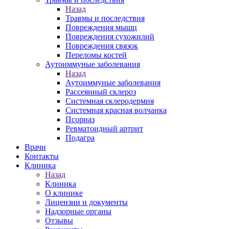
Назад
Травмы и последствия
Повреждения мышц
Повреждения сухожилий
Повреждения связок
Переломы костей
Аутоиммуные заболевания
Назад
Аутоиммуные заболевания
Pассеянный склероз
Системная склеродермия
Системная красная волчанка
Псориаз
Ревматоидный артрит
Подагра
Врачи
Контакты
Клиника
Назад
Клиника
О клинике
Лицензии и документы
Надзорные органы
Отзывы