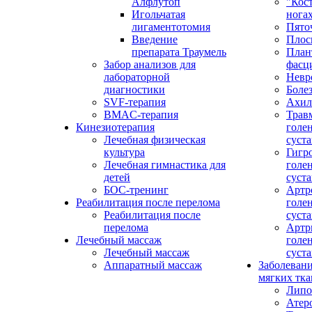
Алфлутоп
"Кос
Игольчатая
нога
лигаментотомия
Пято
Введение
Плос
препарата Траумель
План
Забор анализов для
фасц
лабораторной
Невр
диагностики
Боле
SVF-терапия
Ахил
BMAC-терапия
Трав
Кинезиотерапия
голе
Лечебная физическая
суста
культура
Гигр
Лечебная гимнастика для
голе
детей
суста
БОС-тренинг
Артр
Реабилитация после перелома
голе
Реабилитация после
суста
перелома
Артр
Лечебный массаж
голе
Лечебный массаж
суста
Аппаратный массаж
Заболевани
мягких тка
Липо
Атер