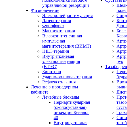
позвоночника методом
Суставы к
управляемой резорбции
Щел
Физиолечение
пале
Электронейростимуляция
Синд
Лазеротерапия
Конт
Фонофорез
Дюпю
Магнитотерапия
Болез
Высокоинтенсивная
Керв
импульсная
Артр
магнитотерапия (ВИМТ)
Артр
HILT-терапия
Артр
Внутритканевая
Артр
электростимуляция
рук
(ВТЭС)
Тазобедре
Биоптрон
Пере
Ударно-волновая терапия
бедр
Рефлексотерапия
Врож
Лечение в процедурном
выви
кабинете
Дисп
Лечебные блокады
Прот
Периартикулярная
тазо
(околосуставная)
суста
инъекция Кеналог
Трох
40
Сино
Внутрисуставная
тазо