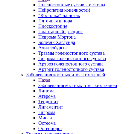
Голеностопные суставы и стопы
Нейропатия конечностей
"Косточка" на ногах
Пяточная шпора
Плоскостопие
Плантарный фасциит
Неврома Мортона
Болезнь Хаглунда
Ахиллобурсит
Травмы голеностопного сустава
Гигрома голеностопного сустава
Артроз голеностопного сустава
Артрит голеностопного сустава
Заболевания костных и мягких тканей
Назад
Заболевания костных и мягких тканей
Липома
Атерома
Тендинит
Лигаментит
Гигрома
Миозит
Остеома
Остеопороз
Травмы и последствия