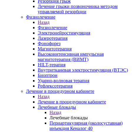
Резорбция грыж
Лечение грыжи позвоночника методом
управляемой резорбции
Физиолечение
Назад
Физиолечение
Электронейростимуляция
Лазеротерапия
Фонофорез
Магнитотерапия
Высокоинтенсивная импульсная
магнитотерапия (ВИМТ)
HILT-терапия
Внутритканевая электростимуляция (ВТЭС)
Биоптрон
Ударно-волновая терапия
Рефлексотерапия
Лечение в процедурном кабинете
Назад
Лечение в процедурном кабинете
Лечебные блокады
Назад
Лечебные блокады
Периартикулярная (околосуставная)
инъекция Кеналог 40