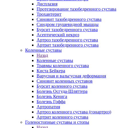
Дисплазия
Протезирование тазобедренного сустава
Трохантерит
Синовит тазобедренного сустава
Синдром грушевидной мышцы
Бурсит тазобедренного сустава
Асептический некроз
Артроз тазобедренного сустава
Артрит тазобедренного сустава
Коленные суставы
Назад
Коленные суставы
Травмы коленного сустава
Киста Бейкера
Варусная и вальгусная деформация
Синовит коленных суставов
Бурсит коленного сустава
Болезнь Осгуда-Шляттера
Болезнь Кенига
Болезнь Гоффа
Артропатия
Артроз коленного сустава (гонартроз)
Артрит коленного сустава
Голеностопные суставы и стопы
Назад