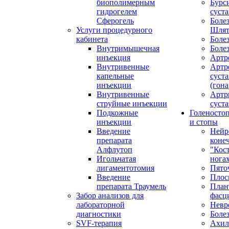
биополимерным
Бурс
гидрогелем
суста
Сферогель
Болез
Услуги процедурного
Шлят
кабинета
Боле
Внутримышечная
Боле
инъекция
Артр
Внутривенные
Артр
капельные
суста
инъекции
(гона
Внутривенные
Артр
струйные инъекции
суста
Подкожные
Голеносто
инъекции
и стопы
Введение
Нейр
препарата
коне
Алфлутоп
"Кос
Игольчатая
нога
лигаментотомия
Пято
Введение
Плос
препарата Траумель
План
Забор анализов для
фасц
лабораторной
Невр
диагностики
Боле
SVF-терапия
Ахил