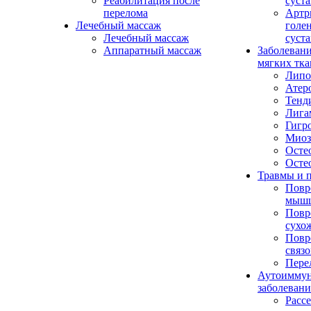
Реабилитация после
суста
перелома
Артр
Лечебный массаж
голе
Лечебный массаж
суста
Аппаратный массаж
Заболевани
мягких тка
Липо
Атер
Тенд
Лига
Гигр
Миоз
Осте
Осте
Травмы и 
Повр
мыш
Повр
сухо
Повр
связо
Пере
Аутоимму
заболевани
Pасс