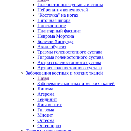
Голеностопные суставы и стопы
Нейропатия конечностей
"Косточка" на ногах
Пяточная шпора
Плоскостопие
Плантарный фасциит
Неврома Мортона
Болезнь Хаглунда
Ахиллобурсит
Травмы голеностопного сустава
Гигрома голеностопного сустава
Артроз голеностопного сустава
Артрит голеностопного сустава
Заболевания костных и мягких тканей
Назад
Заболевания костных и мягких тканей
Липома
Атерома
Тендинит
Лигаментит
Гигрома
Миозит
Остеома
Остеопороз
Травмы и последствия