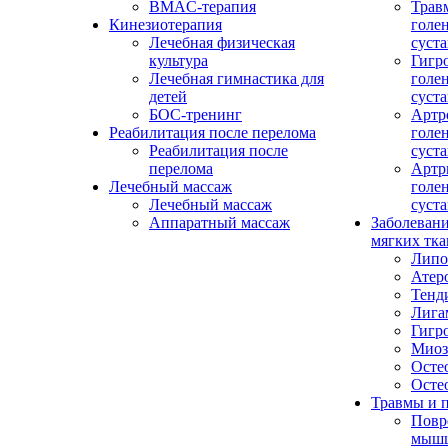
BMAC-терапия
Трав
Кинезиотерапия
голе
Лечебная физическая
суста
культура
Гигр
Лечебная гимнастика для
голе
детей
суста
БОС-тренинг
Артр
Реабилитация после перелома
голе
Реабилитация после
суста
перелома
Артр
Лечебный массаж
голе
Лечебный массаж
суста
Аппаратный массаж
Заболевани
мягких тка
Липо
Атер
Тенд
Лига
Гигр
Миоз
Осте
Осте
Травмы и 
Повр
мыш