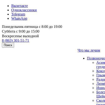
Вконтакте
Одноклассники
Telegram
WhatsApp
Понедельник-пятница с 8:00 до 19:00
Суббота с 9:00 до 15:00
Воскресенье выходной
8 (863) 301-51-71
Поиск
Что мы лечим
Позвоночн
Асим
груд
Кокц
Грыж
Ради
Люмб
Ишиа
Боле
Шейе
Скол
(иск