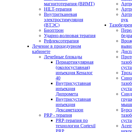
магнитотерапия (ВИМТ)
Артр
HILT-терапия
Артр
Внутритканевая
Артр
электростимуляция
рук
(ВТЭС)
Тазобедре
Биоптрон
Пере
Ударно-волновая терапия
бедр
Рефлексотерапия
Врож
Лечение в процедурном
выви
кабинете
Дисп
Лечебные блокады
Прот
Периартикулярная
тазо
(околосуставная)
суста
инъекция Кеналог
Трох
40
Сино
Внутрисуставная
тазо
инъекция
суста
Дипромета
Синд
Внутрисуставная
груш
инъекция
мыш
Дексаметазон
Бурс
PRP - терапия
тазо
PRP-терапия по
суста
технологии Cortexil
Асеп
PRP
некр