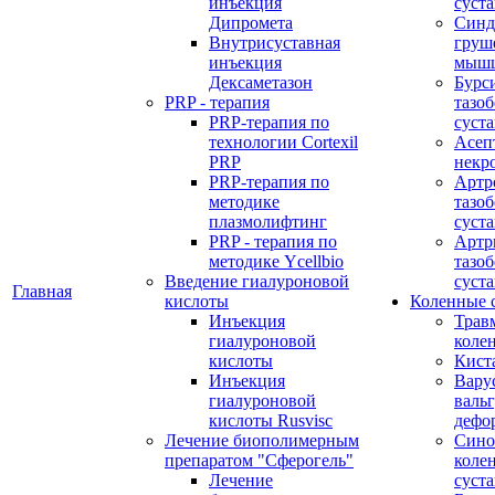
инъекция
суста
Дипромета
Синд
Внутрисуставная
груш
инъекция
мыш
Дексаметазон
Бурс
PRP - терапия
тазо
PRP-терапия по
суста
технологии Cortexil
Асеп
PRP
некр
PRP-терапия по
Артр
методике
тазо
плазмолифтинг
суста
PRP - терапия по
Артр
методике Ycellbio
тазо
Введение гиалуроновой
суста
Главная
кислоты
Коленные 
Инъекция
Трав
гиалуроновой
коле
кислоты
Кист
Инъекция
Вару
гиалуроновой
валь
кислоты Rusvisc
дефо
Лечение биополимерным
Сино
препаратом "Сферогель"
коле
Лечение
суст