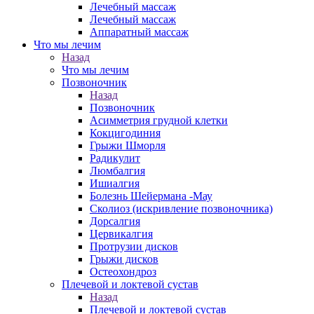
Лечебный массаж
Лечебный массаж
Аппаратный массаж
Что мы лечим
Назад
Что мы лечим
Позвоночник
Назад
Позвоночник
Асимметрия грудной клетки
Кокцигодиния
Грыжи Шморля
Радикулит
Люмбалгия
Ишиалгия
Болезнь Шейермана -Мау
Сколиоз (искривление позвоночника)
Дорсалгия
Цервикалгия
Протрузии дисков
Грыжи дисков
Остеохондроз
Плечевой и локтевой сустав
Назад
Плечевой и локтевой сустав