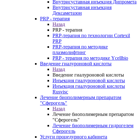
Внутрисуставная инъекция Дипромета
Внутрисуставная инъекция
Дексаметазон
PRP - терапия
Назад
PRP - терапия
PRP-терапия по технологии Cortexil
PRP
PRP-терапия по методике
плазмолифтинг
PRP - терапия по методике Ycellbio
Введение гиалуроновой кислоты
Назад
Введение гиалуроновой кислоты
Инъекция гиалуроновой кислоты
Инъекция гиалуроновой кислоты
Rusvisc
Лечение биополимерным препаратом
"Сферогель"
Назад
Лечение биополимерным препаратом
"Сферогель"
Лечение биополимерным гидрогелем
Сферогель
Услуги процедурного кабинета