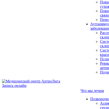
Повр
сухо
Повр
связо
Пере
Аутоимму
заболевани
Pасс
скле
Сист
скле
Сист
крас
Псор
Ревм
артр
Пода
Запись онлайн
Что мы лечим
Позвоночн
Асим
груд