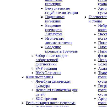
инъекции
(гона
Внутривенные
Артр
струйные инъекции
суста
Подкожные
Голеносто
инъекции
и стопы
Введение
Нейр
препарата
коне
Алфлутоп
"Кос
Игольчатая
нога
лигаментотомия
Пято
Введение
Плос
препарата Траумель
План
Забор анализов для
фасц
лабораторной
Невр
диагностики
Боле
SVF-терапия
Ахил
BMAC-терапия
Трав
Кинезиотерапия
голе
Лечебная физическая
суста
культура
Гигр
Лечебная гимнастика для
голе
детей
суста
БОС-тренинг
Артр
Реабилитация после перелома
голе