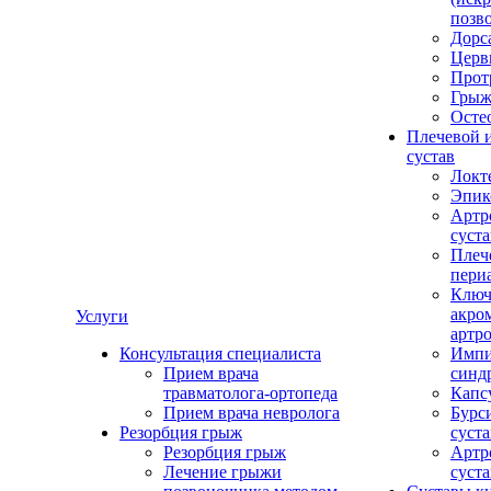
позв
Дорс
Церв
Прот
Грыж
Осте
Плечевой 
сустав
Локт
Эпик
Артр
суста
Плеч
пери
Ключ
акро
Услуги
артро
Консультация специалиста
Импи
Прием врача
синд
травматолога-ортопеда
Капс
Прием врача невролога
Бурс
Резорбция грыж
суста
Резорбция грыж
Артр
Лечение грыжи
суста