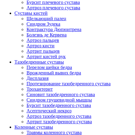
Бурсит плечевого сустава
Артроз плечевого сустава
Суставы кистей
Щелкающий палец
Синдром Зудека
Контрактура Дюпюитрена
Болезнь де Кервена
Артроз пальцев
Артроз кисти
Артрит пальцев
Артрит кистей рук
Тазобедренные суставы
Перелом шейки бедра
Врожденный вывих бедра
Дисплазия
Протезирование тазобедренного сустава
Трохантерит
Синовит тазобедренного сустава
Синдром грушевидной мышцы
Бурсит тазобедренного сустава
Асептический некроз
Артроз тазобедренного сустава
Артрит тазобедренного сустава
Коленные суставы
Травмы коленного сустава