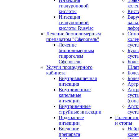
Инъекция
Трав
гиалуроновой
коле
кислоты
Кист
Инъекция
Вару
гиалуроновой
валь
кислоты Rusvisc
дефо
Лечение биополимерным
Сино
препаратом "Сферогель"
коле
Лечение
суст
биополимерным
Бурс
гидрогелем
суста
Сферогель
Болез
Услуги процедурного
Шлят
кабинета
Боле
Внутримышечная
Боле
инъекция
Артр
Внутривенные
Артр
капельные
суста
инъекции
(гона
Внутривенные
Артр
струйные инъекции
суста
Подкожные
Голеносто
инъекции
и стопы
Введение
Нейр
препарата
коне