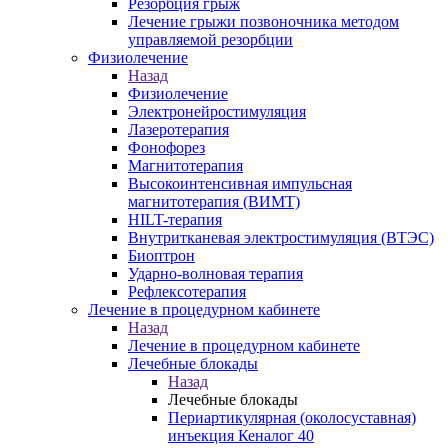
Резорбция грыж
Лечение грыжи позвоночника методом
управляемой резорбции
Физиолечение
Назад
Физиолечение
Электронейростимуляция
Лазеротерапия
Фонофорез
Магнитотерапия
Высокоинтенсивная импульсная
магнитотерапия (ВИМТ)
HILT-терапия
Внутритканевая электростимуляция (ВТЭС)
Биоптрон
Ударно-волновая терапия
Рефлексотерапия
Лечение в процедурном кабинете
Назад
Лечение в процедурном кабинете
Лечебные блокады
Назад
Лечебные блокады
Периартикулярная (околосуставная)
инъекция Кеналог 40