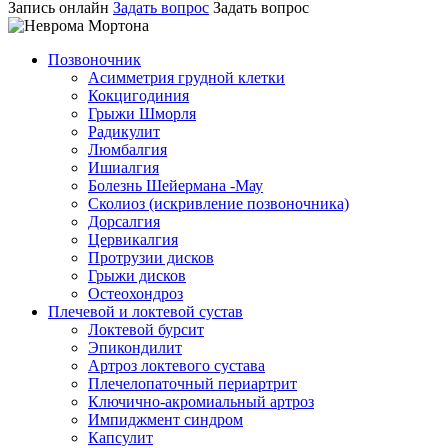
Запись онлайн
Задать вопрос
Задать вопрос
Позвоночник
Асимметрия грудной клетки
Кокцигодиния
Грыжи Шморля
Радикулит
Люмбалгия
Ишиалгия
Болезнь Шейермана -Мау
Сколиоз (искривление позвоночника)
Дорсалгия
Цервикалгия
Протрузии дисков
Грыжи дисков
Остеохондроз
Плечевой и локтевой сустав
Локтевой бурсит
Эпикондилит
Артроз локтевого сустава
Плечелопаточный периартрит
Ключично-акромиальный артроз
Импиджмент синдром
Капсулит