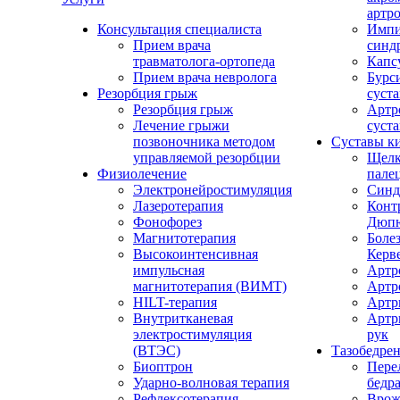
артро
Консультация специалиста
Импи
Прием врача
синд
травматолога-ортопеда
Капс
Прием врача невролога
Бурс
Резорбция грыж
суста
Резорбция грыж
Артр
Лечение грыжи
суста
позвоночника методом
Суставы к
управляемой резорбции
Щел
Физиолечение
пале
Электронейростимуляция
Синд
Лазеротерапия
Конт
Фонофорез
Дюпю
Магнитотерапия
Болез
Высокоинтенсивная
Керв
импульсная
Артр
магнитотерапия (ВИМТ)
Артр
HILT-терапия
Артр
Внутритканевая
Артр
электростимуляция
рук
(ВТЭС)
Тазобедре
Биоптрон
Пере
Ударно-волновая терапия
бедр
Рефлексотерапия
Врож