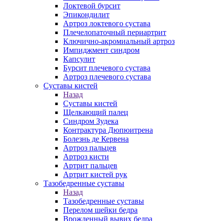
Локтевой бурсит
Эпикондилит
Артроз локтевого сустава
Плечелопаточный периартрит
Ключично-акромиальный артроз
Импиджмент синдром
Капсулит
Бурсит плечевого сустава
Артроз плечевого сустава
Суставы кистей
Назад
Суставы кистей
Щелкающий палец
Синдром Зудека
Контрактура Дюпюитрена
Болезнь де Кервена
Артроз пальцев
Артроз кисти
Артрит пальцев
Артрит кистей рук
Тазобедренные суставы
Назад
Тазобедренные суставы
Перелом шейки бедра
Врожденный вывих бедра