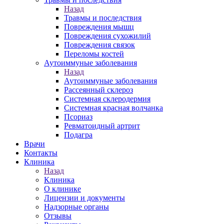
Назад
Травмы и последствия
Повреждения мышц
Повреждения сухожилий
Повреждения связок
Переломы костей
Аутоиммуные заболевания
Назад
Аутоиммуные заболевания
Pассеянный склероз
Системная склеродермия
Системная красная волчанка
Псориаз
Ревматоидный артрит
Подагра
Врачи
Контакты
Клиника
Назад
Клиника
О клинике
Лицензии и документы
Надзорные органы
Отзывы