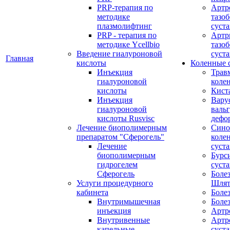
PRP-терапия по
Артр
методике
тазо
плазмолифтинг
суста
PRP - терапия по
Артр
методике Ycellbio
тазо
Введение гиалуроновой
суста
Главная
кислоты
Коленные 
Инъекция
Трав
гиалуроновой
коле
кислоты
Кист
Инъекция
Вару
гиалуроновой
валь
кислоты Rusvisc
дефо
Лечение биополимерным
Сино
препаратом "Сферогель"
коле
Лечение
суст
биополимерным
Бурс
гидрогелем
суста
Сферогель
Болез
Услуги процедурного
Шлят
кабинета
Боле
Внутримышечная
Боле
инъекция
Артр
Внутривенные
Артр
капельные
суста