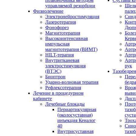
позвоночника методом
Суставы к
управляемой резорбции
Щел
Физиолечение
пале
Электронейростимуляция
Синд
Лазеротерапия
Конт
Фонофорез
Дюпю
Магнитотерапия
Болез
Высокоинтенсивная
Керв
импульсная
Артр
магнитотерапия (ВИМТ)
Артр
HILT-терапия
Артр
Внутритканевая
Артр
электростимуляция
рук
(ВТЭС)
Тазобедре
Биоптрон
Пере
Ударно-волновая терапия
бедр
Рефлексотерапия
Врож
Лечение в процедурном
выви
кабинете
Дисп
Лечебные блокады
Прот
Периартикулярная
тазо
(околосуставная)
суста
инъекция Кеналог
Трох
40
Сино
Внутрисуставная
тазо