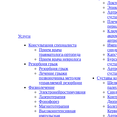
Локт
Эпик
Артр
суста
Плеч
пери
Ключ
акро
Услуги
артро
Консультация специалиста
Импи
Прием врача
синд
травматолога-ортопеда
Капс
Прием врача невролога
Бурс
Резорбция грыж
суста
Резорбция грыж
Артр
Лечение грыжи
суста
позвоночника методом
Суставы к
управляемой резорбции
Щел
Физиолечение
пале
Электронейростимуляция
Синд
Лазеротерапия
Конт
Фонофорез
Дюпю
Магнитотерапия
Болез
Высокоинтенсивная
Керв
импульсная
Артр