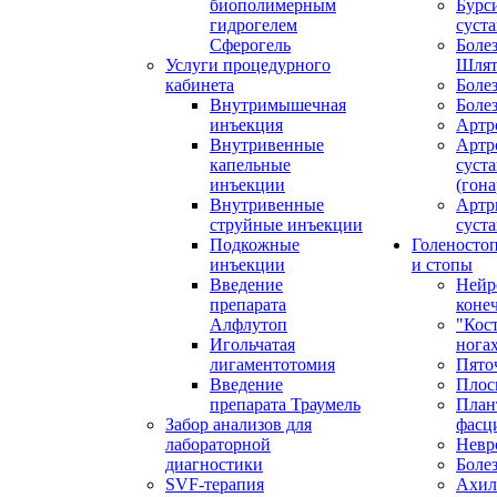
биополимерным
Бурс
гидрогелем
суста
Сферогель
Болез
Услуги процедурного
Шлят
кабинета
Боле
Внутримышечная
Боле
инъекция
Артр
Внутривенные
Артр
капельные
суста
инъекции
(гона
Внутривенные
Артр
струйные инъекции
суста
Подкожные
Голеносто
инъекции
и стопы
Введение
Нейр
препарата
коне
Алфлутоп
"Кос
Игольчатая
нога
лигаментотомия
Пято
Введение
Плос
препарата Траумель
План
Забор анализов для
фасц
лабораторной
Невр
диагностики
Боле
SVF-терапия
Ахил