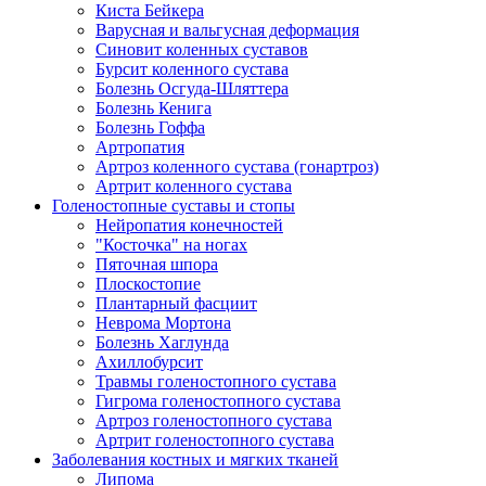
Киста Бейкера
Варусная и вальгусная деформация
Синовит коленных суставов
Бурсит коленного сустава
Болезнь Осгуда-Шляттера
Болезнь Кенига
Болезнь Гоффа
Артропатия
Артроз коленного сустава (гонартроз)
Артрит коленного сустава
Голеностопные суставы и стопы
Нейропатия конечностей
"Косточка" на ногах
Пяточная шпора
Плоскостопие
Плантарный фасциит
Неврома Мортона
Болезнь Хаглунда
Ахиллобурсит
Травмы голеностопного сустава
Гигрома голеностопного сустава
Артроз голеностопного сустава
Артрит голеностопного сустава
Заболевания костных и мягких тканей
Липома