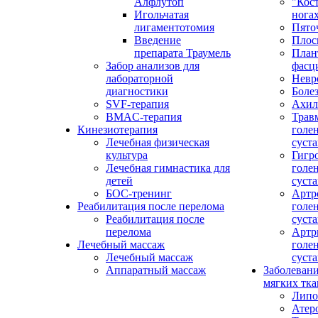
Алфлутоп
"Кос
Игольчатая
нога
лигаментотомия
Пято
Введение
Плос
препарата Траумель
План
Забор анализов для
фасц
лабораторной
Невр
диагностики
Боле
SVF-терапия
Ахил
BMAC-терапия
Трав
Кинезиотерапия
голе
Лечебная физическая
суста
культура
Гигр
Лечебная гимнастика для
голе
детей
суста
БОС-тренинг
Артр
Реабилитация после перелома
голе
Реабилитация после
суста
перелома
Артр
Лечебный массаж
голе
Лечебный массаж
суста
Аппаратный массаж
Заболевани
мягких тка
Липо
Атер