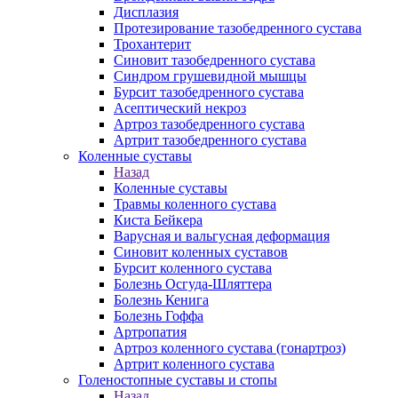
Дисплазия
Протезирование тазобедренного сустава
Трохантерит
Синовит тазобедренного сустава
Синдром грушевидной мышцы
Бурсит тазобедренного сустава
Асептический некроз
Артроз тазобедренного сустава
Артрит тазобедренного сустава
Коленные суставы
Назад
Коленные суставы
Травмы коленного сустава
Киста Бейкера
Варусная и вальгусная деформация
Синовит коленных суставов
Бурсит коленного сустава
Болезнь Осгуда-Шляттера
Болезнь Кенига
Болезнь Гоффа
Артропатия
Артроз коленного сустава (гонартроз)
Артрит коленного сустава
Голеностопные суставы и стопы
Назад