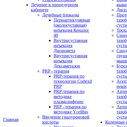
Лечение в процедурном
выви
кабинете
Дисп
Лечебные блокады
Прот
Периартикулярная
тазо
(околосуставная)
суста
инъекция Кеналог
Трох
40
Сино
Внутрисуставная
тазо
инъекция
суста
Дипромета
Синд
Внутрисуставная
груш
инъекция
мыш
Дексаметазон
Бурс
PRP - терапия
тазо
PRP-терапия по
суста
технологии Cortexil
Асеп
PRP
некр
PRP-терапия по
Артр
методике
тазо
плазмолифтинг
суста
PRP - терапия по
Артр
методике Ycellbio
тазо
Введение гиалуроновой
суста
Главная
кислоты
Коленные 