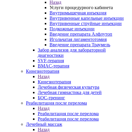
Назад
Услуги процедурного кабинета
Внутримышечная инъекция
Внутривенные капельные инъекции
Внутривенные струйные инъекции
Подкожные инъекции
Введение препарата Алфлутоп
Игольчатая лигаментотомия
Введение препарата Траумель
Забор анализов для лабораторной
диагностики
SVF-терапия
BMAC-терапия
Кинезиотерапия
Назад
Кинезиотерапия
Лечебная физическая культура
Лечебная гимнастика для детей
БОС-тренинг
Реабилитация после перелома
Назад
Реабилитация после перелома
Реабилитация после перелома
Лечебный массаж
Назад