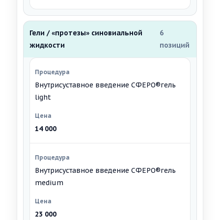
Гели / «протезы» синовиальной
6
жидкости
позиций
Внутрисуставное введение СФЕРО®гель
light
14 000
Внутрисуставное введение СФЕРО®гель
medium
23 000