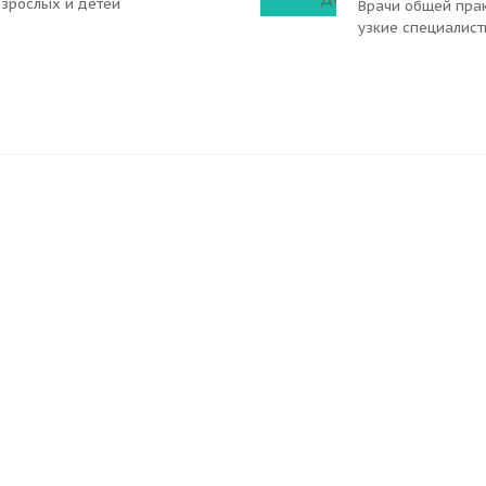
взрослых и детей
Врачи общей прак
узкие специалис