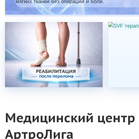
мягких тканей без операций и боли.
Медицинский центр
АртроЛига