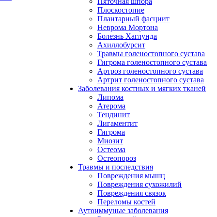
Пяточная шпора
Плоскостопие
Плантарный фасциит
Неврома Мортона
Болезнь Хаглунда
Ахиллобурсит
Травмы голеностопного сустава
Гигрома голеностопного сустава
Артроз голеностопного сустава
Артрит голеностопного сустава
Заболевания костных и мягких тканей
Липома
Атерома
Тендинит
Лигаментит
Гигрома
Миозит
Остеома
Остеопороз
Травмы и последствия
Повреждения мышц
Повреждения сухожилий
Повреждения связок
Переломы костей
Аутоиммуные заболевания