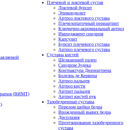
Плечевой и локтевой сустав
Локтевой бурсит
Эпикондилит
Артроз локтевого сустава
Плечелопаточный периартрит
Ключично-акромиальный артроз
Импиджмент синдром
Капсулит
Бурсит плечевого сустава
Артроз плечевого сустава
Суставы кистей
равляемой
Щелкающий палец
Синдром Зудека
Контрактура Дюпюитрена
Болезнь де Кервена
Артроз пальцев
Артроз кисти
Артрит пальцев
ерапия (ВИМТ)
Артрит кистей рук
Тазобедренные суставы
)
Перелом шейки бедра
Врожденный вывих бедра
Дисплазия
Протезирование тазобедренного
сустава