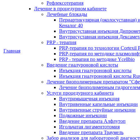
Рефлексотерапия
Лечение в процедурном кабинете
Лечебные блокады
Периартикулярная (околосуставная) 
Кеналог 40
Внутрисуставная инъекция Дипроме
Внутрисуставная инъекция Дексамет
PRP - терапия
PRP-терапия по технологии Cortexil 
Главная
PRP-терапия по методике плазмолиф
PRP - терапия по методике Ycellbio
Введение гиалуроновой кислоты
Инъекция гиалуроновой кислоты
Инъекция гиалуроновой кислоты Rus
Лечение биополимерным препаратом "Сфе
Лечение биополимерным гидрогелем
Услуги процедурного кабинета
Внутримышечная инъекция
Внутривенные капельные инъекции
Внутривенные струйные инъекции
Подкожные инъекции
Введение препарата Алфлутоп
Игольчатая лигаментотомия
Введение препарата Траумель
Забор анализов для лабораторной диагнос