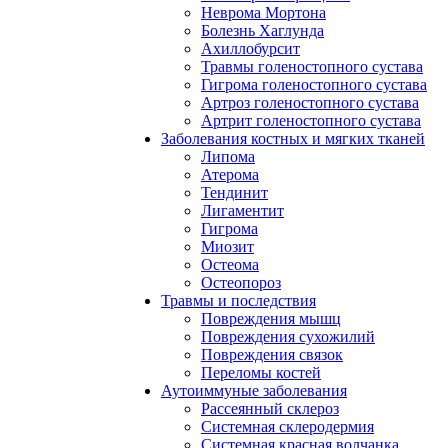
Неврома Мортона
Болезнь Хаглунда
Ахиллобурсит
Травмы голеностопного сустава
Гигрома голеностопного сустава
Артроз голеностопного сустава
Артрит голеностопного сустава
Заболевания костных и мягких тканей
Липома
Атерома
Тендинит
Лигаментит
Гигрома
Миозит
Остеома
Остеопороз
Травмы и последствия
Повреждения мышц
Повреждения сухожилий
Повреждения связок
Переломы костей
Аутоиммуные заболевания
Pассеянный склероз
Системная склеродермия
Системная красная волчанка