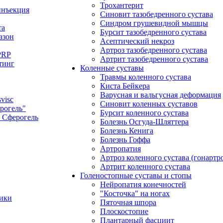
Трохантерит
инъекция
Синовит тазобедренного сустава
Синдром грушевидной мышцы
та
Бурсит тазобедренного сустава
азон
Асептический некроз
Артроз тазобедренного сустава
PRP
Артрит тазобедренного сустава
тинг
Коленные суставы
Травмы коленного сустава
Киста Бейкера
Варусная и вальгусная деформация
visc
Синовит коленных суставов
рогель"
Бурсит коленного сустава
 Сферогель
Болезнь Осгуда-Шляттера
Болезнь Кенига
Болезнь Гоффа
Артропатия
Артроз коленного сустава (гонартро
Артрит коленного сустава
Голеностопные суставы и стопы
Нейропатия конечностей
"Косточка" на ногах
тики
Пяточная шпора
Плоскостопие
Плантарный фасциит