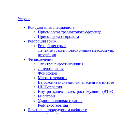
Услуги
Консультация специалиста
Прием врача травматолога-ортопеда
Прием врача невролога
Резорбция грыж
Резорбция грыж
Лечение грыжи позвоночника методом уп
резорбции
Физиолечение
Электронейростимуляция
Лазеротерапия
Фонофорез
Магнитотерапия
Высокоинтенсивная импульсная магнитот
HILT-терапия
Внутритканевая электростимуляция (ВТЭС
Биоптрон
Ударно-волновая терапия
Рефлексотерапия
Лечение в процедурном кабинете