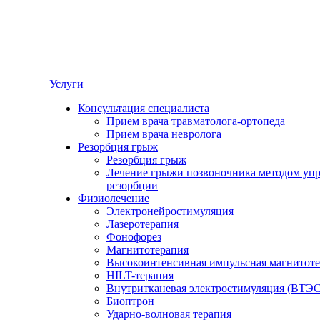
Услуги
Консультация специалиста
Прием врача травматолога-ортопеда
Прием врача невролога
Резорбция грыж
Резорбция грыж
Лечение грыжи позвоночника методом уп
резорбции
Физиолечение
Электронейростимуляция
Лазеротерапия
Фонофорез
Магнитотерапия
Высокоинтенсивная импульсная магнитот
HILT-терапия
Внутритканевая электростимуляция (ВТЭС
Биоптрон
Ударно-волновая терапия