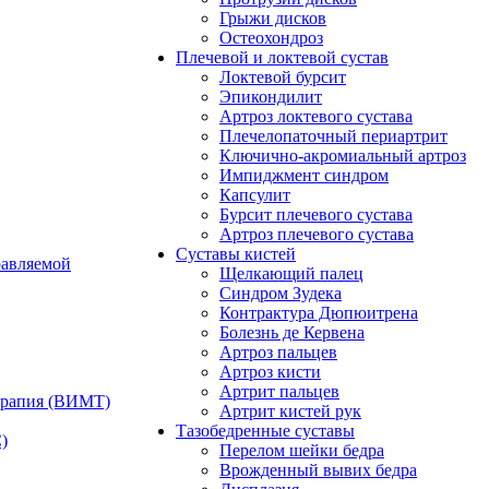
Грыжи дисков
Остеохондроз
Плечевой и локтевой сустав
Локтевой бурсит
Эпикондилит
Артроз локтевого сустава
Плечелопаточный периартрит
Ключично-акромиальный артроз
Импиджмент синдром
Капсулит
Бурсит плечевого сустава
Артроз плечевого сустава
Суставы кистей
равляемой
Щелкающий палец
Синдром Зудека
Контрактура Дюпюитрена
Болезнь де Кервена
Артроз пальцев
Артроз кисти
Артрит пальцев
ерапия (ВИМТ)
Артрит кистей рук
Тазобедренные суставы
)
Перелом шейки бедра
Врожденный вывих бедра