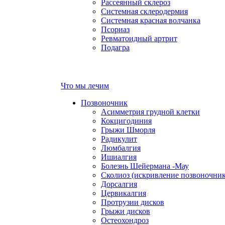
Pассеянный склероз
Системная склеродермия
Системная красная волчанка
Псориаз
Ревматоидный артрит
Подагра
Что мы лечим
Позвоночник
Асимметрия грудной клетки
Кокцигодиния
Грыжи Шморля
Радикулит
Люмбалгия
Ишиалгия
Болезнь Шейермана -Мау
Сколиоз (искривление позвоночник
Дорсалгия
Цервикалгия
Протрузии дисков
Грыжи дисков
Остеохондроз