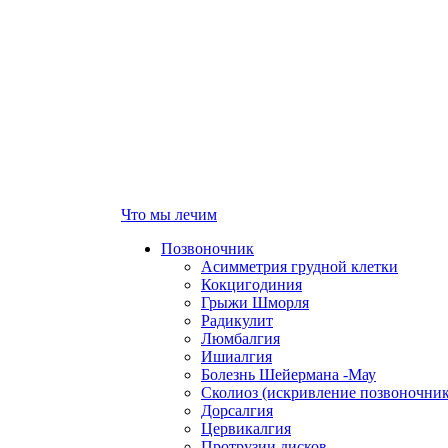
Что мы лечим
Позвоночник
Асимметрия грудной клетки
Кокцигодиния
Грыжи Шморля
Радикулит
Люмбалгия
Ишиалгия
Болезнь Шейермана -Мау
Сколиоз (искривление позвоночник
Дорсалгия
Цервикалгия
Протрузии дисков