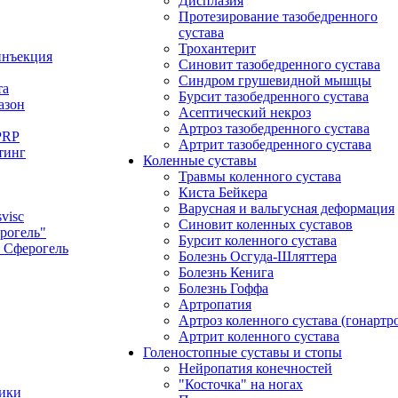
Дисплазия
Протезирование тазобедренного
сустава
Трохантерит
инъекция
Синовит тазобедренного сустава
Синдром грушевидной мышцы
та
Бурсит тазобедренного сустава
азон
Асептический некроз
Артроз тазобедренного сустава
PRP
Артрит тазобедренного сустава
тинг
Коленные суставы
Травмы коленного сустава
Киста Бейкера
Варусная и вальгусная деформация
visc
Синовит коленных суставов
рогель"
Бурсит коленного сустава
 Сферогель
Болезнь Осгуда-Шляттера
Болезнь Кенига
Болезнь Гоффа
Артропатия
Артроз коленного сустава (гонартро
Артрит коленного сустава
Голеностопные суставы и стопы
Нейропатия конечностей
"Косточка" на ногах
тики