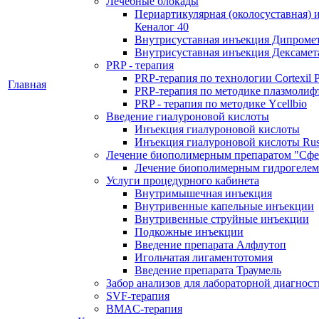
Лечебные блокады
Периартикулярная (околосуставная) 
Кеналог 40
Внутрисуставная инъекция Дипроме
Внутрисуставная инъекция Дексамет
PRP - терапия
PRP-терапия по технологии Cortexil 
Главная
PRP-терапия по методике плазмолиф
PRP - терапия по методике Ycellbio
Введение гиалуроновой кислоты
Инъекция гиалуроновой кислоты
Инъекция гиалуроновой кислоты Rus
Лечение биополимерным препаратом "Сфе
Лечение биополимерным гидрогелем
Услуги процедурного кабинета
Внутримышечная инъекция
Внутривенные капельные инъекции
Внутривенные струйные инъекции
Подкожные инъекции
Введение препарата Алфлутоп
Игольчатая лигаментотомия
Введение препарата Траумель
Забор анализов для лабораторной диагнос
SVF-терапия
BMAC-терапия