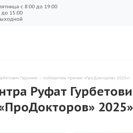
ятница с 8:00 до 19:00
 до 15:00
выходной
урбетович Гаджиев — победитель премии «ПроДокторов» 2025»!
нтра Руфат Гурбетови
«ПроДокторов» 2025»