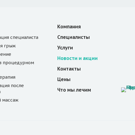
Компания
Специалисты
ация специалиста
я грыж
Услуги
чение
Новости и акции
в процедурном
Контакты
ерапия
Цены
ация после
Что мы лечим
а
 массаж