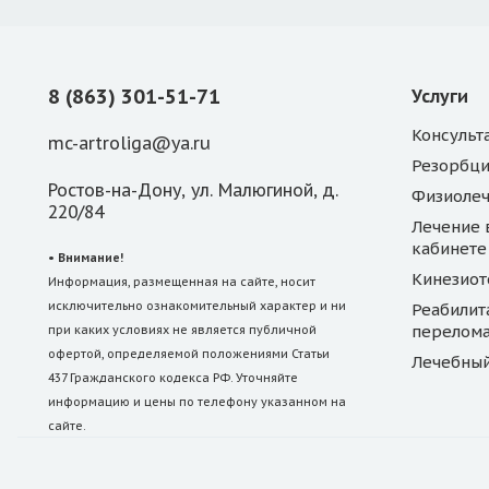
8 (863) 301-51-71
Услуги
Консульт
mc-artroliga@ya.ru
Резорбци
Ростов-на-Дону, ул. Малюгиной, д.
Физиоле
220/84
Лечение 
кабинете
• Внимание!
Кинезиот
Информация, размещенная на сайте, носит
исключительно ознакомительный характер и ни
Реабилит
перелом
при каких условиях не является публичной
офертой, определяемой положениями Статьи
Лечебный
437 Гражданского кодекса РФ. Уточняйте
информацию и цены по телефону указанном на
сайте.